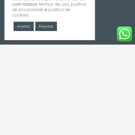
com nossos
termos de uso
,
política
de privacidade
e
política de
cookies
.
Aceitar
Rejeitar
Copyright © 2026
Gastrus Clinic
. Todos os
direitos reservados.
As informações contidas neste website têm
caráter meramente informativo e educacional
e não devem ser utilizadas para
autodiagnóstico ou automedicação. Em caso
de dúvidas, consulte seu médico, porque
somente ele está habilitado a realizar a