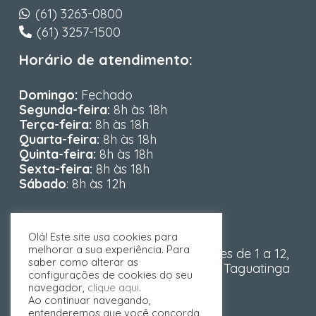
(61) 3263-0800
(61) 3257-1500
Horário de atendimento:
Domingo:
Fechado
Segunda-feira:
8h às 18h
Terça-feira:
8h às 18h
Quarta-feira:
8h às 18h
Quinta-feira:
8h às 18h
Sexta-feira:
8h às 18h
Sábado
: 8h às 12h
Endereço:
Olá! Este site usa cookies para
melhorar a sua experiência. Para
Área Especial Setor C Norte Lotes de 1 a 12,
saber como alterar as
Torre A, 3º andar, salas 308 a 313 – Taguatinga
configurações de cookies do seu
Norte, Brasília – DF, 72115-700
navegador,
clique aqui
.
Ao continuar navegando,
entenderemos que você concorda