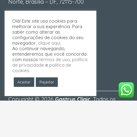
Norte, Brasília – DF, 72115-700
Olá! Este site usa cookies para
melhorar a sua experiência. Para
saber como alterar as
configurações de cookies do seu
navegador,
clique aqui
.
Ao continuar navegando,
entenderemos que você concorda
com nossos
termos de uso
,
política
de privacidade
e
política de
cookies
.
Aceitar
Rejeitar
Copyright © 2026
Gastrus Clinic
. Todos os
direitos reservados.
As informações contidas neste website têm
caráter meramente informativo e educacional
e não devem ser utilizadas para