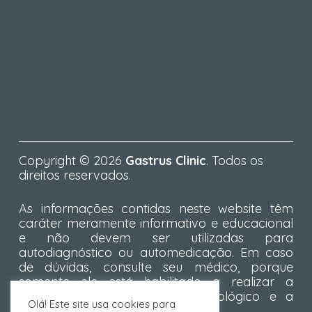
Copyright © 2026
Gastrus Clinic
. Todos os
direitos reservados.
As informações contidas neste website têm
caráter meramente informativo e educacional
e não devem ser utilizadas para
autodiagnóstico ou automedicação. Em caso
de dúvidas, consulte seu médico, porque
somente ele está habilitado a realizar a
formulação do diagnóstico nosológico e a
Olá! Este site usa cookies para
respectiva prescrição terapêutica.